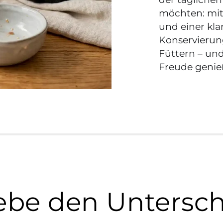
möchten: mit
und einer kl
Konservierung
Füttern – und
Freude genie
ebe den Untersc