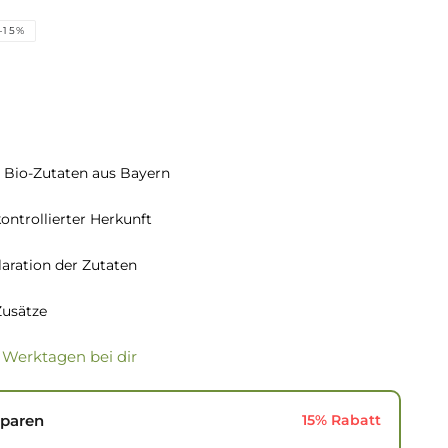
–15%
s
 Bio-Zutaten aus Bayern
ontrollierter Herkunft
aration der Zutaten
Zusätze
 3 Werktagen bei dir
Sparen
15% Rabatt