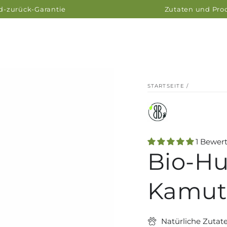
ld-zurück-Garantie
Zutaten und Prod
STARTSEITE
/
1 Bewer
Bio-Hu
Kamut
Natürliche Zuta