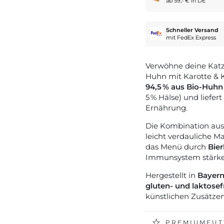
ab 59,- € in DE
Schneller Versand
mit FedEx Express
Verwöhne deine Katz
Huhn mit Karotte &
94,5 % aus Bio-Huhn
5 % Hälse) und liefer
Ernährung.
Die Kombination au
leicht verdauliche Ma
das Menü durch
Bier
Immunsystem stärken
Hergestellt in
Bayer
gluten- und laktosef
künstlichen Zusätzen
PREMIUMFUTT