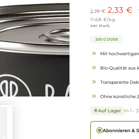
2,33 €
2,75 €
Regulärer
Verkaufsprei
Stückpreis
pro
11,68 €
/
kg
Preis
inkl. MwSt.
200 G DOSE
Mit hochwertigen
Bio-Qualität aus k
Transparente Dekl
Ohne künstliche 
Auf Lager
In 1 -
Abonnieren & 