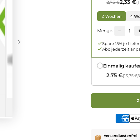
2,33 €
2,75 €
(1
2 Wochen
4 W
Menge:
−
Spare 15% je Liefe
Abo jederzeit anp
Einmalig kaufe
2,75 €
(13,75 €/
Einzeldose 
Im Warenkorb
Vorratsbox
12 Dosen
Mega-Sparp
Versandkostenfrei
24 Dosen