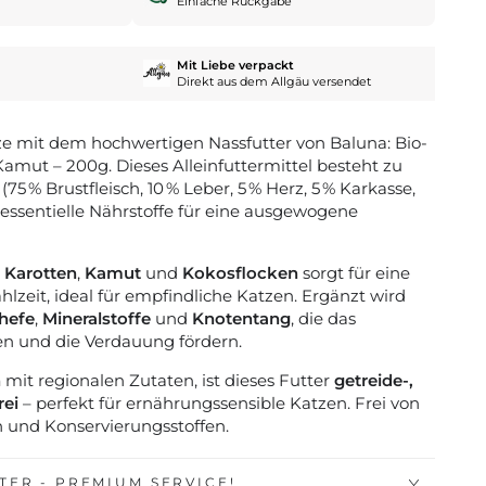
Einfache Rückgabe
Mit Liebe verpackt
Direkt aus dem Allgäu versendet
e mit dem hochwertigen Nassfutter von Baluna:
Bio-
 Kamut – 200g
.
Dieses Alleinfuttermittel besteht zu
(75 % Brustfleisch, 10 % Leber, 5 % Herz, 5 % Karkasse,
t essentielle Nährstoffe für eine ausgewogene
s
Karotten
,
Kamut
und
Kokosflocken
sorgt für eine
hlzeit, ideal für empfindliche Katzen.
Ergänzt wird
hefe
,
Mineralstoffe
und
Knotentang
, die das
 und die Verdauung fördern.
n
mit regionalen Zutaten, ist dieses Futter
getreide-,
rei
– perfekt für ernährungssensible Katzen.
Frei von
 und Konservierungsstoffen.
ER - PREMIUM SERVICE!