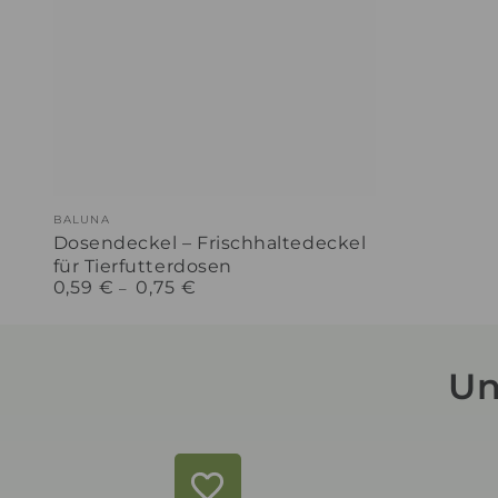
Dosendeckel
Verkäufer/in:
BALUNA
–
Dosendeckel – Frischhaltedeckel
für Tierfutterdosen
Frischhaltedeckel
0,59 €
0,75 €
Regulärer
für
Preis
Tierfutterdosen
Un