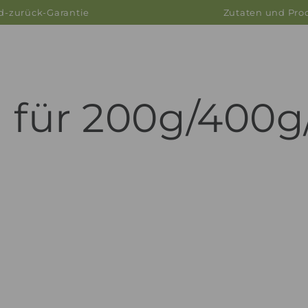
ld-zurück-Garantie
Zutaten und Prod
 für 200g/400