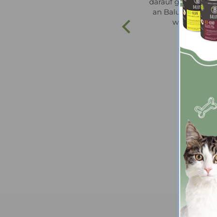
darauf gestürzt vi
an Baluna ich ha
wieder beste
Anonym
05/08/2026