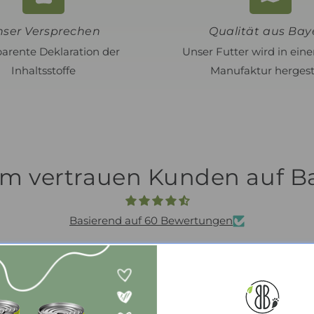
nser Versprechen
Qualität aus Bay
arente Deklaration der
Unser Futter wird in eine
Inhaltsstoffe
Manufaktur hergest
m vertrauen Kunden auf B
Basierend auf 60 Bewertungen
 liebt es
Unser Hund liebt es!
Das F
liebt es,
Perfekt zum ausprobieren.
unserem
 freudig
Unser Benny hat jede Sorte
Das F