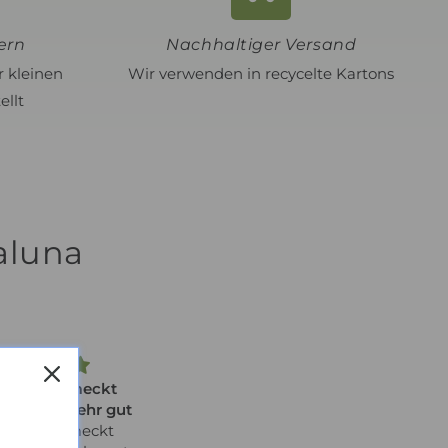
ern
Nachhaltiger Versand
r kleinen
Wir verwenden in recycelte Kartons
ellt
aluna
utter schmeckt
Verträglich auch für
 Scottie sehr gut
empfindliche Hunde
utter schmeckt
Unser Hund freut sich