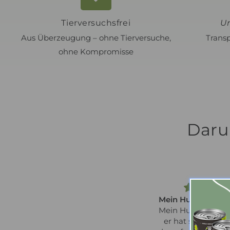
Tierversuchsfrei
U
Aus Überzeugung – ohne Tierversuche,
Transp
ohne Kompromisse
Daru
Mein Hund Strolchi
Mein Hund Strolchi 
er hat sich gleich