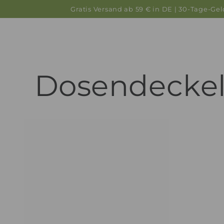
ZUM INHALT
Gratis Versand ab 59 € in DE | 30-Tage-Ge
SPRINGEN
Dosendeckel